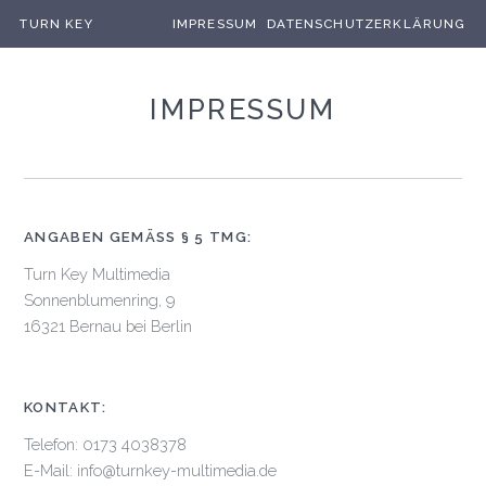
TURN KEY
IMPRESSUM
DATENSCHUTZERKLÄRUNG
MULTIMEDIA
IMPRESSUM
ANGABEN GEMÄSS § 5 TMG:
Turn Key Multimedia
Sonnenblumenring, 9
16321 Bernau bei Berlin
KONTAKT:
Telefon: 0173 4038378
E-Mail: info@turnkey-multimedia.de